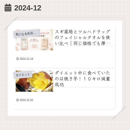
2024-12
スギ薬局とツルハドラッグ
気
になる生活メモ
のフェイシャルタオルを使
い比べ｜同じ価格でも厚み
と枚数に違い
2024.12.14
ダイエット中に食べていた
ダイエット
のは焼き芋！１０キロ減量
成功
2024.12.02