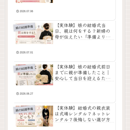
2026.07.06
【実体験】娘の結婚式当
娘の結婚準備
日、親は何をする？新婦の
母が伝えたい「準備より大
切だったこと」
2026.07.01
【実体験】娘の結婚式前日
娘の結婚準備
までに親が準備したこと｜
安心して当日を迎えるため
にやって良かったこと
2026.06.27
【実体験】結婚式の親衣装
娘の結婚準備
は式場レンタル？ネットレ
ンタル？後悔しない選び方