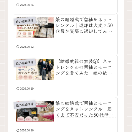
2026.06.24
娘の結婚式で留袖をネット
娘の結婚準備
レンタル｜返却は大変？50
代母が実際に返却してみた
体験談
2026.06.22
【結婚式親の衣装②】ネッ
娘の結婚準備
トレンタルの留袖とモーニ
ングを着てみた｜娘の結婚
式当日の感想
2026.06.19
娘の結婚式で留袖とモーニ
娘の結婚準備
ングをネットレンタル｜届
くまで不安だった50代母の
体験談
2026.06.16