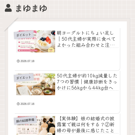
まゆまゆ
朝ヨーグルトにちょい足し
ダイエット
｜50代主婦が実際に食べて
よかった組み合わせと注意
点
2026.07.18
50代主婦が約10kg減量した
ダイエット
7つの習慣｜健康診断をきっ
かけに56kgから44kg台へ
2026.07.16
【実体験】娘の結婚式の披
娘の結婚準備
露宴で親は何をする？②新
婦の母が最後に感じたこと