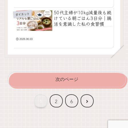
50代主婦が10kg減量後も続
ダイエット
けている朝ごはん3日分｜腸
活を意識した私の食習慣
2026.06.03
次のページ
次
1
2
6
へ