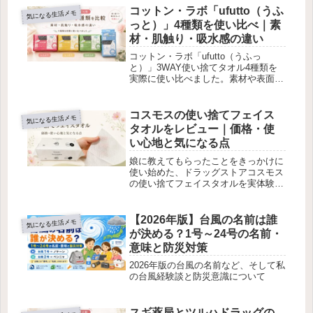
コットン・ラボ「ufutto（うふ
気になる生活メモ
っと）」4種類を使い比べ｜素
材・肌触り・吸水感の違い
コットン・ラボ「ufutto（うふっ
と）」3WAY使い捨てタオル4種類を
実際に使い比べました。素材や表面加
工、枚数、肌触り、吸水感、濡れたあ
との丈夫さを比較し、それぞれの良か
った点と気になった点を正直に紹介し
コスモスの使い捨てフェイス
気になる生活メモ
ます。ふんわり・しっかり・なめら
タオルをレビュー｜価格・使
か・ごっそりの違いや、用途に合わせ
い心地と気になる点
た選び方を知りたい方の参考になれば
うれしいです。
娘に教えてもらったことをきっかけに
使い始めた、ドラッグストアコスモス
の使い捨てフェイスタオルを実体験で
レビュー。購入当時の価格や商品情
報、使い心地、良かった点・気になる
点、向いている人を紹介します。
【2026年版】台風の名前は誰
気になる生活メモ
が決める？1号～24号の名前・
意味と防災対策
2026年版の台風の名前など、そして私
の台風経験談と防災意識について
スギ薬局とツルハドラッグの