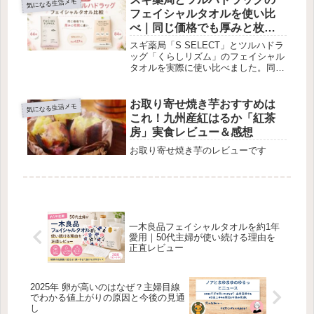
気になる生活メモ
フェイシャルタオルを使い比
べ｜同じ価格でも厚みと枚数
に違い
スギ薬局「S SELECT」とツルハドラ
ッグ「くらしリズム」のフェイシャル
タオルを実際に使い比べました。同じ
税込437円でも、枚数・厚み・サイ
ズ・肌触り・吸水感に違いがありま
す。50代主婦と娘の感想も紹介しま
お取り寄せ焼き芋おすすめは
気になる生活メモ
す。
これ！九州産紅はるか「紅茶
房」実食レビュー＆感想
お取り寄せ焼き芋のレビューです
一木良品フェイシャルタオルを約1年
愛用｜50代主婦が使い続ける理由を
正直レビュー
2025年 卵が高いのはなぜ？主婦目線
でわかる値上がりの原因と今後の見通
し