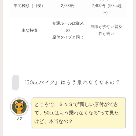
年間税額（目安）
2,000円
2,400円（90cc超
~）
交通ルールは従来
制限が少ない普及
主な特徴
の
性が高い
原付タイプと同じ
「50ccバイク」はもう乗れなくなるの？
ところで、ＳＮＳで“新しい原付ができ
て、50ccはもう乗れなくなる”って見た
ノア
けど、本当なの？