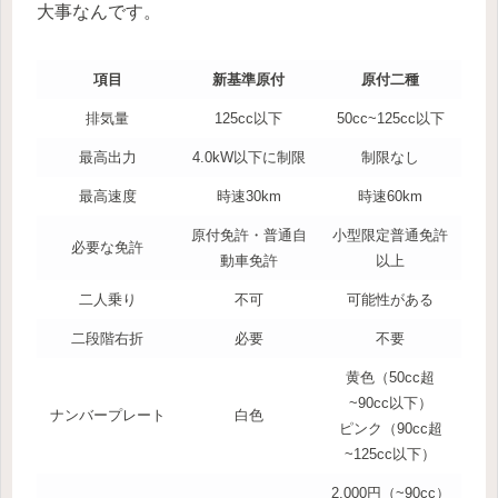
大事なんです。
項目
新基準原付
原付二種
排気量
125cc以下
50cc~125cc以下
最高出力
4.0kW以下に制限
制限なし
最高速度
時速30km
時速60km
原付免許・普通自
小型限定普通免許
必要な免許
動車免許
以上
二人乗り
不可
可能性がある
二段階右折
必要
不要
黄色（50cc超
~90cc以下）
ナンバープレート
白色
ピンク（90cc超
~125cc以下）
2,000円（~90cc）