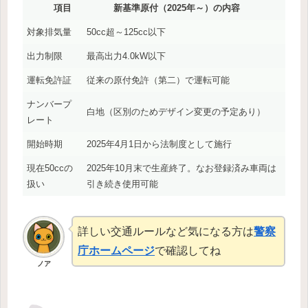
項目
新基準原付（2025年～）の内容
対象排気量
50cc超～125cc以下
出力制限
最高出力4.0kW以下
運転免許証
従来の原付免許（第二）で運転可能
ナンバープ
白地（区別のためデザイン変更の予定あり）
レート
開始時期
2025年4月1日から法制度として施行
現在50ccの
2025年10月末で生産終了。なお登録済み車両は
扱い
引き続き使用可能
詳しい交通ルールなど気になる方は
警察
庁ホームページ
で確認してね
ノア