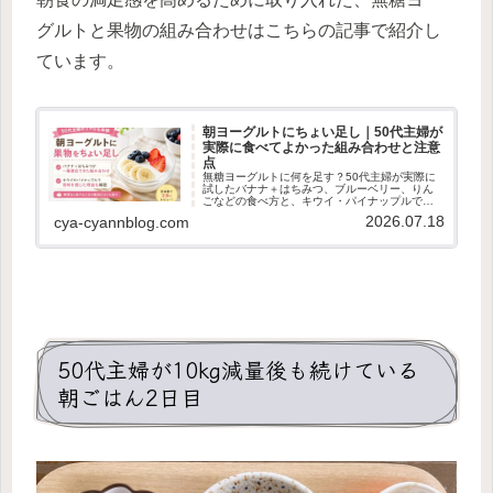
グルトと果物の組み合わせはこちらの記事で紹介し
ています。
朝ヨーグルトにちょい足し｜50代主婦が
実際に食べてよかった組み合わせと注意
点
無糖ヨーグルトに何を足す？50代主婦が実際に
試したバナナ＋はちみつ、ブルーベリー、りん
ごなどの食べ方と、キウイ・パイナップルで苦
味を感じた理由、無理なく続ける工夫を紹介し
2026.07.18
cya-cyannblog.com
ます。
50代主婦が10kg減量後も続けている
朝ごはん2日目