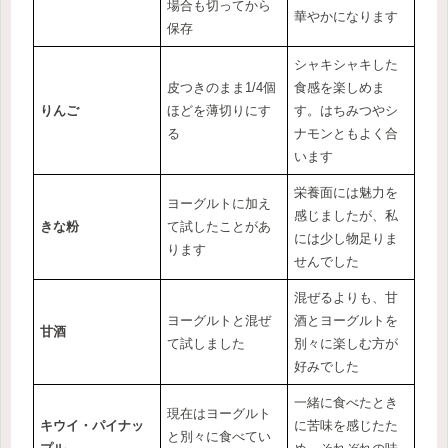
場合も切ってから
華やかになります
保存
シャキシャキした
皮つきのまま1/4個
食感を楽しめま
りんご
ほどを薄切りにす
す。はちみつやシ
る
ナモンともよく合
います
栄養面には魅力を
ヨーグルトに加え
感じましたが、私
きな粉
て試したことがあ
には少し物足りま
ります
せんでした
混ぜるよりも、甘
ヨーグルトと混ぜ
酒とヨーグルトを
甘酒
て試しました
別々に楽しむ方が
好みでした
一緒に食べたとき
現在はヨーグルト
キウイ・パイナッ
に苦味を感じたた
と別々に食べてい