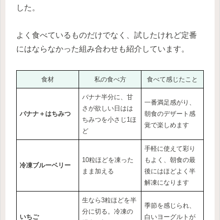
した。
よく食べているものだけでなく、試したけれど定番
にはならなかった組み合わせも紹介しています。
食材
私の食べ方
食べて感じたこと
バナナ半分に、甘
一番満足感がり、
さが欲しい日はは
バナナ＋はちみつ
朝食のデザート感
ちみつを小さじ1ほ
覚で楽しめます
ど
手軽に使えて彩り
10粒ほどを凍った
もよく、朝食の最
冷凍ブルーベリー
まま加える
後にはほどよく半
解凍になります
生なら3粒ほどを半
季節を感じられ、
分に切る。冷凍の
いちご
白いヨーグルトが