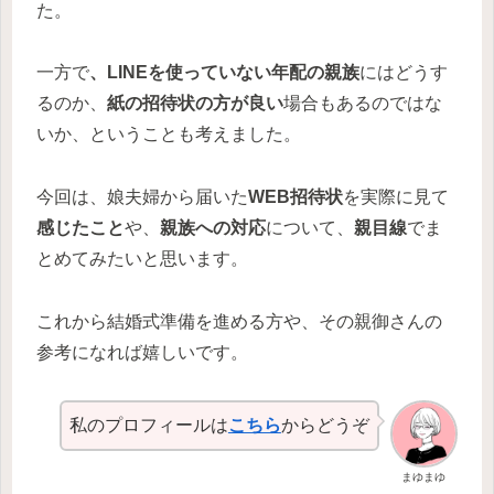
た。
一方で
、LINEを使っていない年配の親族
にはどうす
るのか、
紙の招待状の方が良い
場合もあるのではな
いか、ということも考えました。
今回は、娘夫婦から届いた
WEB招待状
を実際に見て
感じたこと
や、
親族への対応
について、
親目線
でま
とめてみたいと思います。
これから結婚式準備を進める方や、その親御さんの
参考になれば嬉しいです。
私のプロフィールは
こちら
からどうぞ
まゆまゆ