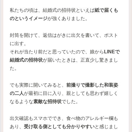
私たちの頃は、結婚式の招待状といえば
紙で届くも
のというイメージ
が強くありました。
封筒を開けて、返信はがきに出欠を書いて、ポスト
に出す。
それが当たり前だと思っていたので、娘から
LINEで
結婚式の招待状
が届いたときは、正直少し驚きまし
た。
でも実際に開いてみると、
前撮りで撮影した和装姿
の二人
が最初に目に入り、親としても思わず嬉しく
なるような
素敵な招待状
でした。
出欠確認もスマホででき、食べ物のアレルギー欄も
あり、
受け取る側としても分かりやすい
と感じまし